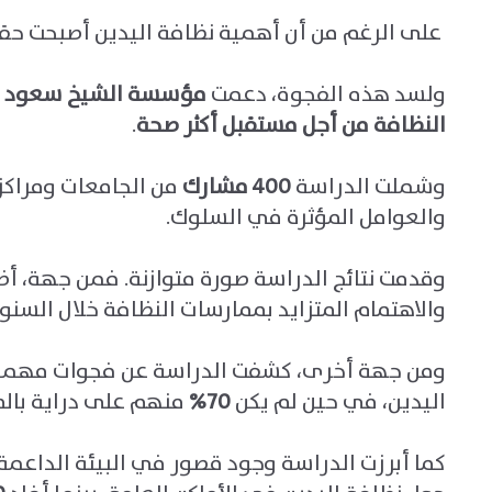
على الرغم من أن أهمية نظافة اليدين أصبحت حقيق
ولسد هذه الفجوة، دعمت
مؤسسة الشيخ سعود بن
النظافة من أجل مستقبل أكثر صحة
.
وشملت الدراسة
400
مشارك
من الجامعات ومراكز
والعوامل المؤثرة في السلوك
.
وقدمت نتائج الدراسة صورة متوازنة. فمن جهة، أ
والاهتمام المتزايد بممارسات النظافة خلال السنوا
ومن جهة أخرى، كشفت الدراسة عن فجوات مهمة ب
اليدين، في حين لم يكن
70%
منهم على دراية بال
كما أبرزت الدراسة وجود قصور في البيئة الداعم