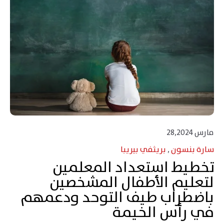
مارس 28,2024
سارة بنسون
,
بريثفي بيريبا
‬في‭ ‬رأس‭ ‬الخيمة